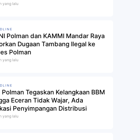
n yang lalu
DLINE
I Polman dan KAMMI Mandar Raya
orkan Dugaan Tambang Ilegal ke
res Polman
n yang lalu
DLINE
 Polman Tegaskan Kelangkaan BBM
gga Eceran Tidak Wajar, Ada
ikasi Penyimpangan Distribusi
n yang lalu