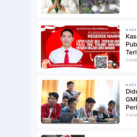
HEA
Kas
Pub
Ter
5 bula
HEA
Did
GMN
Per
5 bula