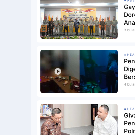
ADV
Gay
Dor
Ana
3 bula
HEA
Pen
Dig
Ber
4 bula
HEA
Giv
Pen
Pol