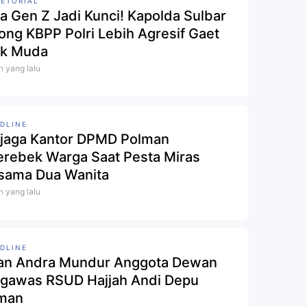
ETORIAL
a Gen Z Jadi Kunci! Kapolda Sulbar
ong KBPP Polri Lebih Agresif Gaet
k Muda
n yang lalu
DLINE
jaga Kantor DPMD Polman
erebek Warga Saat Pesta Miras
sama Dua Wanita
n yang lalu
DLINE
an Andra Mundur Anggota Dewan
gawas RSUD Hajjah Andi Depu
man