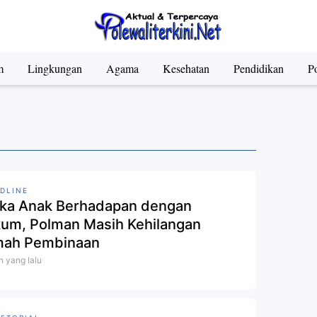
m
Lingkungan
Agama
Kesehatan
Pendidikan
Po
DLINE
ika Anak Berhadapan dengan
um, Polman Masih Kehilangan
ah Pembinaan
n yang lalu