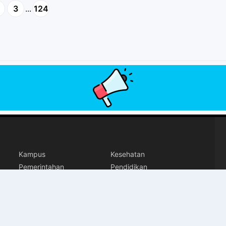
3
...
124
Kampus
Kesehatan
Pemerintahan
Pendidikan
Politik
Copyright ©
2026 Polewali Terkini