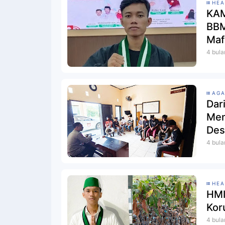
HEA
KAM
BBM
Maf
4 bula
AG
Dar
Men
Des
4 bula
HEA
HMI
Kor
4 bula