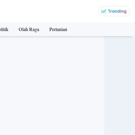
Trending
litik
Olah Raga
Pertanian