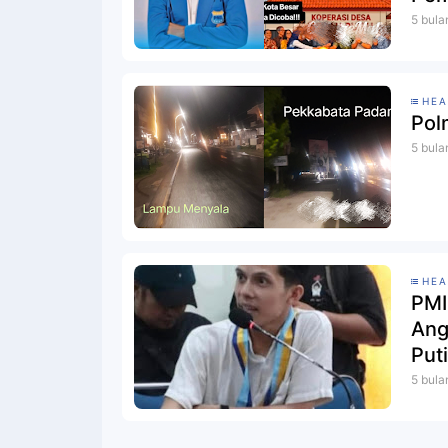
5 bula
HEA
Pol
5 bula
HEA
PMI
Ang
Put
5 bula