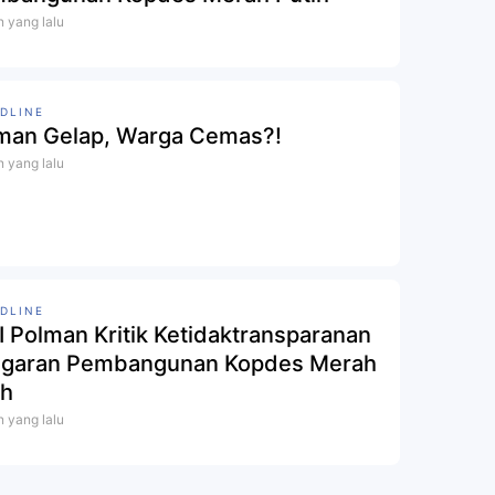
n yang lalu
DLINE
man Gelap, Warga Cemas?!
n yang lalu
DLINE
I Polman Kritik Ketidaktransparanan
garan Pembangunan Kopdes Merah
ih
n yang lalu