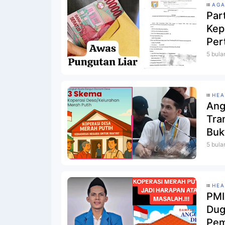
AG
Par
Kep
Per
5 bula
HEA
Ang
Tra
Buk
Pili
5 bula
HEA
PMI
Dug
Pem