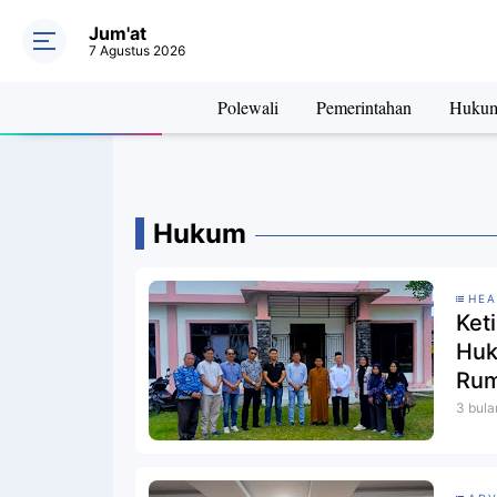
Jum'at
7 Agustus 2026
Polewali
Pemerintahan
Huku
Hukum
HEA
Ket
Huk
Rum
3 bula