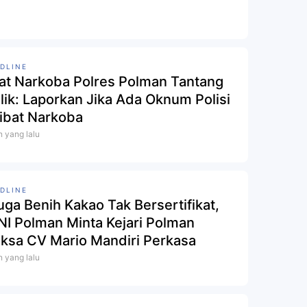
DLINE
at Narkoba Polres Polman Tantang
lik: Laporkan Jika Ada Oknum Polisi
libat Narkoba
n yang lalu
DLINE
uga Benih Kakao Tak Bersertifikat,
I Polman Minta Kejari Polman
iksa CV Mario Mandiri Perkasa
n yang lalu