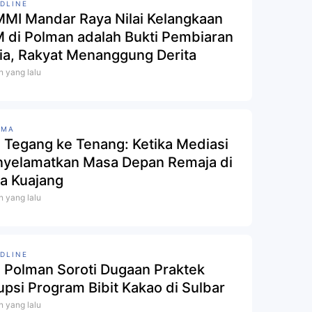
DLINE
MI Mandar Raya Nilai Kelangkaan
 di Polman adalah Bukti Pembiaran
ia, Rakyat Menanggung Derita
n yang lalu
AMA
i Tegang ke Tenang: Ketika Mediasi
yelamatkan Masa Depan Remaja di
a Kuajang
n yang lalu
DLINE
 Polman Soroti Dugaan Praktek
upsi Program Bibit Kakao di Sulbar
n yang lalu