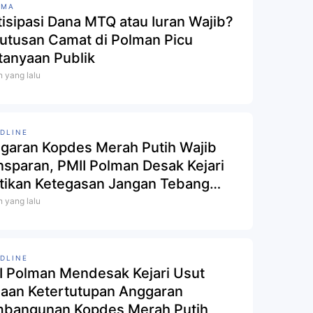
AMA
tisipasi Dana MTQ atau Iuran Wajib?
utusan Camat di Polman Picu
tanyaan Publik
n yang lalu
DLINE
garan Kopdes Merah Putih Wajib
nsparan, PMII Polman Desak Kejari
tikan Ketegasan Jangan Tebang
h
n yang lalu
DLINE
I Polman Mendesak Kejari Usut
aan Ketertutupan Anggaran
bangunan Kopdes Merah Putih