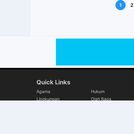
1
2
Quick Links
Agama
Hukum
Lingkungan
Olah Raga
Pertanian
Polewali