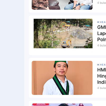
4 bula
HEA
GMN
Lap
Pol
4 bula
HEA
HMI
Hin
Ind
4 bula