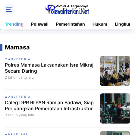
Trending
Polewali
Pemerintahan
Hukum
Lingkung
Mamasa
ADVETORIAL
Polres Mamasa Laksanakan Isra Mikraj
Secara Daring
2 tahun yang lalu
ADVETORIAL
Caleg DPR RI PAN Ramlan Badawi, Siap
Perjuangkan Pemerataan Infrastruktur
3 tahun yang lalu
HEADLINE