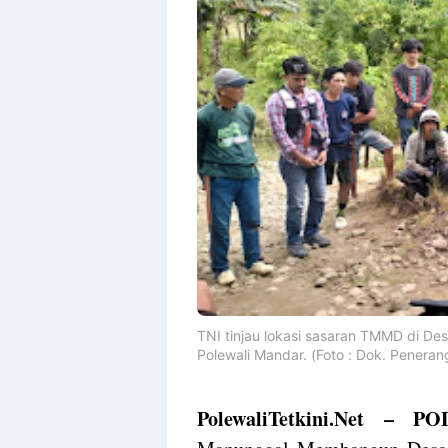
TNI tinjau lokasi sasaran TMMD di D
Polewali Mandar. (Foto : Dok. Penera
PolewaliTetkini.Net –