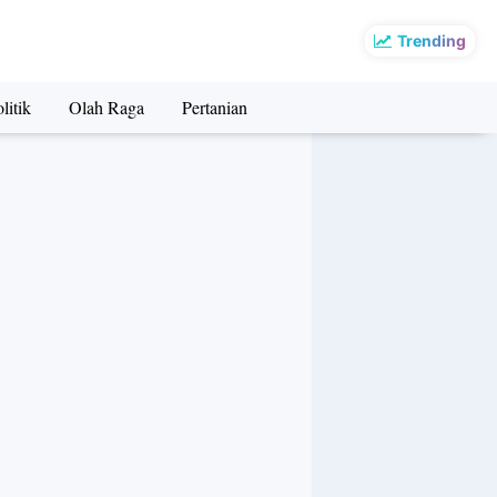
Trending
litik
Olah Raga
Pertanian