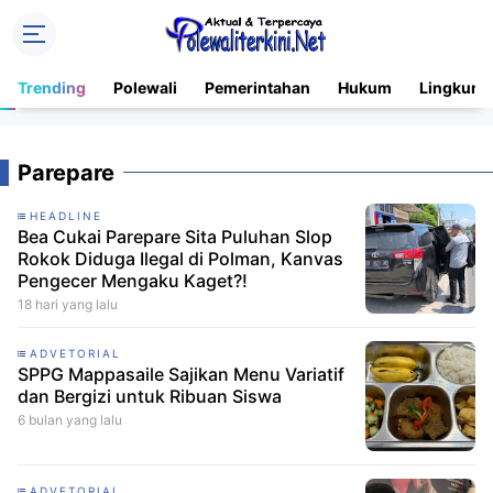
Trending
Polewali
Pemerintahan
Hukum
Lingkung
Parepare
HEADLINE
Bea Cukai Parepare Sita Puluhan Slop
Rokok Diduga Ilegal di Polman, Kanvas
Pengecer Mengaku Kaget?!
18 hari yang lalu
ADVETORIAL
SPPG Mappasaile Sajikan Menu Variatif
dan Bergizi untuk Ribuan Siswa
6 bulan yang lalu
ADVETORIAL