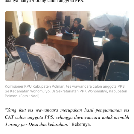
adanya hanya 4 orang calon anggota PPS.
Komisioner KPU Kabupaten Polman, tes wawancara calon anggota PPS
Se Kecamatan Wonomulyo. Di Sekretariatan PPK Wonomulyo, Kabupaten
Polman. (Foto : Nadi).
"Yang ikut tes wawancara merupakan hasil pengumuman tes
CAT calon anggota PPS, sehingga diwawancara untuk memilih
3 orang per Desa dan kelurahan."
Bebernya.