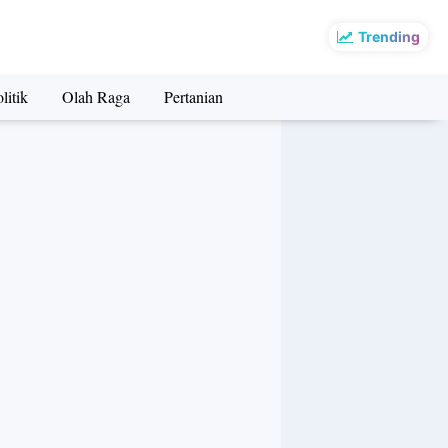
Trending
litik
Olah Raga
Pertanian