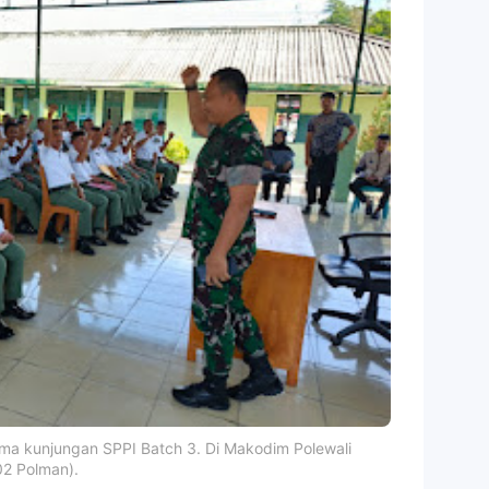
ma kunjungan SPPI Batch 3. Di Makodim Polewali
02 Polman).