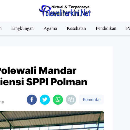
m
Lingkungan
Agama
Kesehatan
Pendidikan
Po
olewali Mandar
ensi SPPI Polman
Komentar
WIB