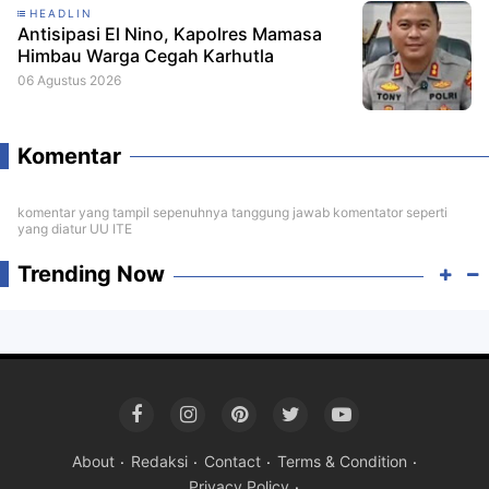
HEADLIN
Antisipasi El Nino, Kapolres Mamasa
Himbau Warga Cegah Karhutla
06 Agustus 2026
Komentar
komentar yang tampil sepenuhnya tanggung jawab komentator seperti
yang diatur UU ITE
Trending Now
About
Redaksi
Contact
Terms & Condition
Privacy Policy