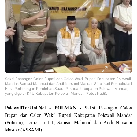
Saksi Pasangan Calon Bupati dan Calon Wakil Bupati Kabupaten Polewali
Mandar, Samsul Mahmud dan Andi Nursami Masdar. Siap ikuti Rekapitulasi
Hasil Perhitungan Perolehan Suara Pilkada Kabupaten Polewali Mandar,
yang digelar KPU Kabupaten Polewali Mandar. (Foto : Nadi).
PolewaliTerkini.Net - POLMAN -
Saksi Pasangan Calon
Bupati dan Calon Wakil Bupati Kabupaten Polewali Mandar
(Polman), nomor urut 1, Samsul Mahmud dan Andi Nursami
Masdar (ASSAMI).