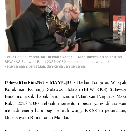
Ketua Panitia Pelantikan Lukman Syarif, S.E.
Mari sukseskan pelantikan
BPW KKS Sulawesi Barat 2025–2030 — momentum besar untuk
kebersamaan, persatuan, dan kemajuan bersama.
PolewaliTerkini.Net - MAMUJU -
Badan Pengurus Wilayah
Kerukunan Keluarga Sulawesi Selatan (BPW KKS) Sulawesi
Barat memasuki babak baru menuju Pelantikan Pengurus Masa
Bakti 2025–2030, sebuah momentum besar yang diharapkan
menjadi energi baru bagi seluruh warga KKSS di perantauan,
khususnya di Bumi Tanah Mandar.