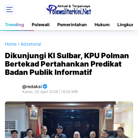
Trending
Polewali
Pemerintahan
Hukum
Lingkung
Home
Advetorial
Dikunjungi KI Sulbar, KPU Polman
Bertekad Pertahankan Predikat
Badan Publik Informatif
redaksi
Kamis, 30 April 2026 | 19:29 WIB