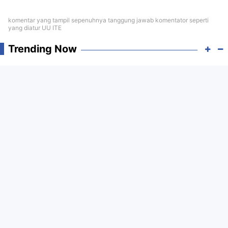
komentar yang tampil sepenuhnya tanggung jawab komentator seperti
yang diatur UU ITE
Trending Now